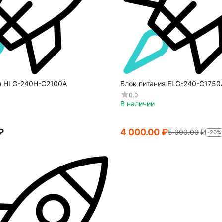
я HLG-240H-C2100A
Блок питания ELG-240-C1750
0.0
В наличии
₽
4 000.00
₽
5 000.00
₽
-20%