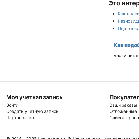
Это инте
Как прав
Разновид
Подключа
Как подоб
Блоки пита
Моя учетная запись
Покупате
Войти
Ваши заказы
Создать учетную запись
Отложенные
Партнерство
Список срав
© 2018 - 2026 Led-board.ru. © Наши панели - это солнце у ва