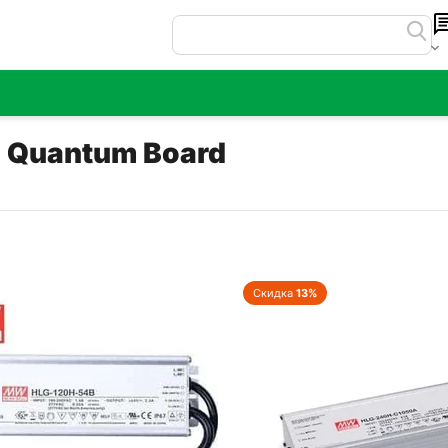
я Quantum Board
Скидка
13%