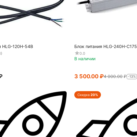
я HLG-120H-54B
Блок питания HLG-240H-C17
1)
0.0
В наличии
₽
3 500.00
₽
4 000.00
₽
-13%
Скидка
20%