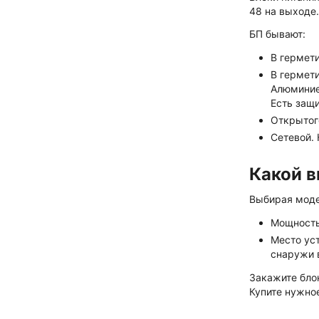
48 на выходе.
БП бывают:
В гермет
В гермет
Алюминие
Есть защи
Открытого
Сетевой.
Какой в
Выбирая моде
Мощность
Место ус
снаружи 
Закажите бло
Купите нужное