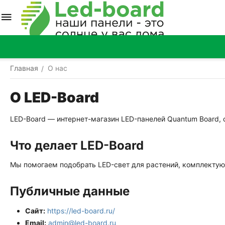
Главная
О нас
/
О LED-Board
LED-Board — интернет-магазин LED-панелей Quantum Board,
Что делает LED-Board
Мы помогаем подобрать LED-свет для растений, комплектую
Публичные данные
Сайт:
https://led-board.ru/
Email:
admin@led-board.ru