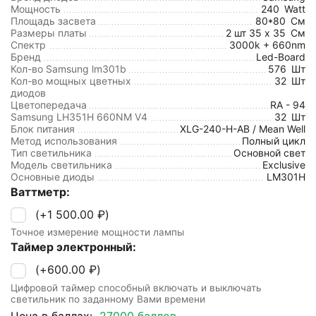
Мощность
240
Watt
Площадь засвета
80*80
См
Размеры платы
2 шт 35 x 35
См
Спектр
3000k + 660nm
Бренд
Led-Board
Кол-во Samsung lm301b
576
Шт
Кол-во мощных цветных
32
Шт
диодов
Цветопередача
RA - 94
Samsung LH351H 660NM V4
32
Шт
Блок питания
XLG-240-H-AB / Mean Well
Метод использования
Полный цикл
Тип светильника
Основной свет
Модель светильника
Exclusive
Основные диоды
LM301H
Ваттметр:
(+
1 500.00
₽
)
Точное измерение мощности лампы
Таймер электронный:
(+
600.00
₽
)
Цифровой таймер способный включать и выключать
светильник по заданному Вами времени
Цена в баллах:
27000 баллов