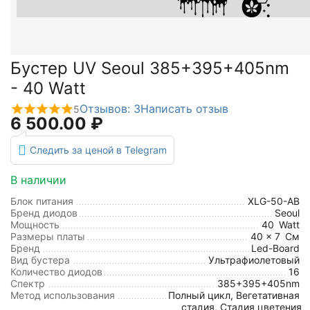
Бустер UV Seoul 385+395+405nm
- 40 Watt
Отзывов: 3
Написать отзыв
5
6 500.00
₽
Следить за ценой в Telegram
В наличии
Блок питания
XLG-50-AB
Бренд диодов
Seoul
Мощность
40
Watt
Размеры платы
40 x 7
См
Бренд
Led-Board
Вид бустера
Ультрафиолетовый
Количество диодов
16
Спектр
385+395+405nm
Метод использования
Полный цикл, Вегетативная
стадия, Стадия цветения